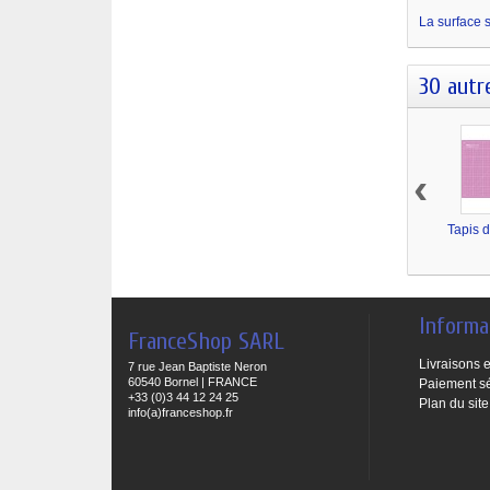
La surface s
30 autr
‹
Tapis d
Informa
FranceShop SARL
Livraisons e
7 rue Jean Baptiste Neron
60540 Bornel | FRANCE
Paiement s
+33 (0)3 44 12 24 25
Plan du site
info(a)franceshop.fr