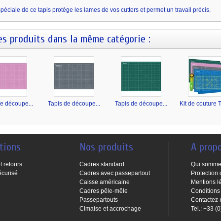
péciale de ce tapis protège les lames de vos cutters et permet un travail précis.
es produits dans la même catégorie :
e découpe...
Tapis de découpe...
Tapis de découpe...
Kit de couture T
tions
Nos produits
A prop
t retours
Cadres standard
Qui somme
écurisé
Cadres avec passepartout
Protection
Caisse américaine
Mentions l
Cadres pêle-mêle
Conditions
Passepartouts
Contactez
Cimaise et accrochage
Tel.: +33 (