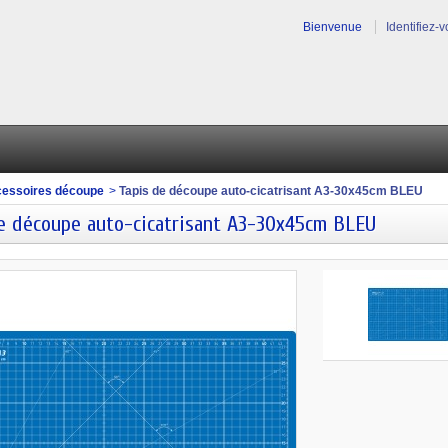
Bienvenue
Identifiez-
essoires découpe
>
Tapis de découpe auto-cicatrisant A3-30x45cm BLEU
e découpe auto-cicatrisant A3-30x45cm BLEU