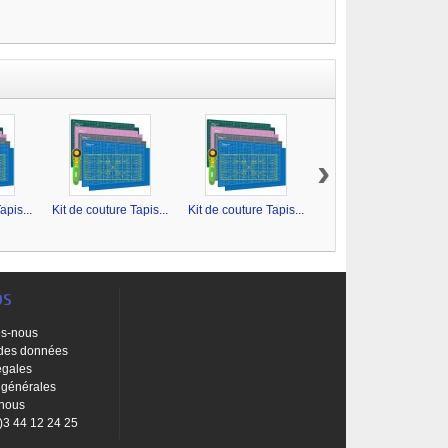
›
apis...
Kit de couture Tapis...
Kit de couture Tapis...
Kit de couture Tapis...
os
s-nous
 des données
égales
 générales
-nous
0)3 44 12 24 25