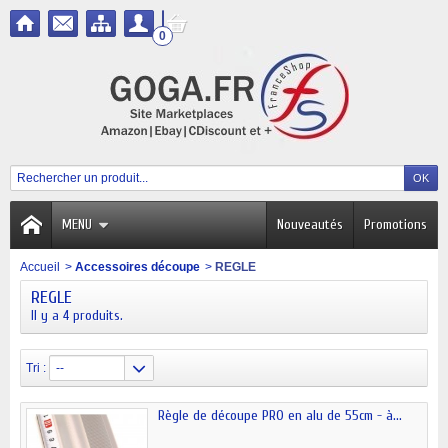
0
MENU
Nouveautés
Promotions
Accueil
>
Accessoires découpe
>
REGLE
REGLE
Il y a 4 produits.
Tri :
--
Règle de découpe PRO en alu de 55cm - à...