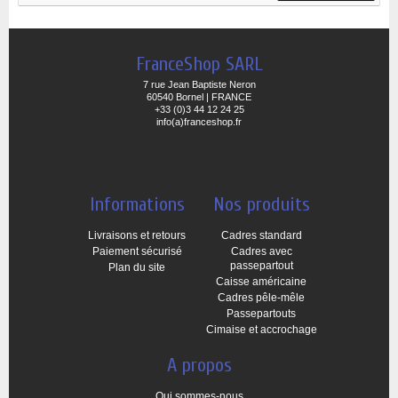
FranceShop SARL
7 rue Jean Baptiste Neron
60540 Bornel | FRANCE
+33 (0)3 44 12 24 25
info(a)franceshop.fr
Informations
Nos produits
Livraisons et retours
Cadres standard
Paiement sécurisé
Cadres avec
passepartout
Plan du site
Caisse américaine
Cadres pêle-mêle
Passepartouts
Cimaise et accrochage
A propos
Qui sommes-nous