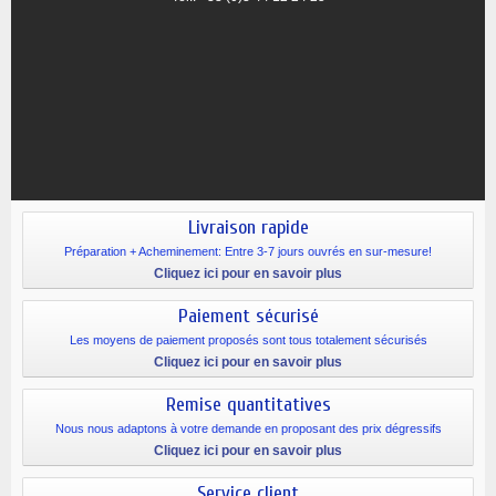
Livraison rapide
Préparation + Acheminement: Entre 3-7 jours ouvrés en sur-mesure!
Cliquez ici pour en savoir plus
Paiement sécurisé
Les moyens de paiement proposés sont tous totalement sécurisés
Cliquez ici pour en savoir plus
Remise quantitatives
Nous nous adaptons à votre demande en proposant des prix dégressifs
Cliquez ici pour en savoir plus
Service client