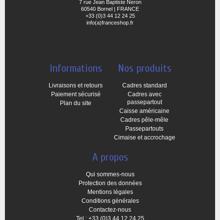
7 rue Jean Baptiste Neron
60540 Bornel | FRANCE
+33 (0)3 44 12 24 25
info(a)franceshop.fr
Informations
Nos produits
Livraisons et retours
Cadres standard
Paiement sécurisé
Cadres avec
passepartout
Plan du site
Caisse américaine
Cadres pêle-mêle
Passepartouts
Cimaise et accrochage
A propos
Qui sommes-nous
Protection des données
Mentions légales
Conditions générales
Contactez-nous
Tel.: +33 (0)3 44 12 24 25