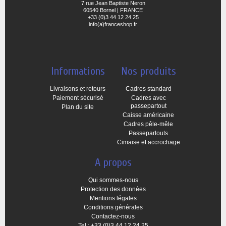
7 rue Jean Baptiste Neron
60540 Bornel | FRANCE
+33 (0)3 44 12 24 25
info(a)franceshop.fr
Informations
Nos produits
Livraisons et retours
Cadres standard
Paiement sécurisé
Cadres avec
passepartout
Plan du site
Caisse américaine
Cadres pêle-mêle
Passepartouts
Cimaise et accrochage
A propos
Qui sommes-nous
Protection des données
Mentions légales
Conditions générales
Contactez-nous
Tel.: +33 (0)3 44 12 24 25