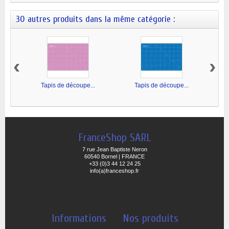
30 autres produits dans la même catégorie :
‹
›
Tapis de découpe...
Tapis de découpe...
FranceShop SARL
7 rue Jean Baptiste Neron
60540 Bornel | FRANCE
+33 (0)3 44 12 24 25
info(a)franceshop.fr
Informations
Nos produits