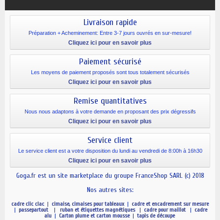
Livraison rapide
Préparation + Acheminement: Entre 3-7 jours ouvrés en sur-mesure!
Cliquez ici pour en savoir plus
Paiement sécurisé
Les moyens de paiement proposés sont tous totalement sécurisés
Cliquez ici pour en savoir plus
Remise quantitatives
Nous nous adaptons à votre demande en proposant des prix dégressifs
Cliquez ici pour en savoir plus
Service client
Le service client est a votre disposition du lundi au vendredi de 8:00h à 16h30
Cliquez ici pour en savoir plus
Goga.fr est un site marketplace du groupe FranceShop SARL (c) 2018
Nos autres sites:
cadre clic clac
|
cimaise, cimaises pour tableaux
|
cadre et encadrement sur mesure
|
passepartout
|
ruban et étiquettes magnétiques
|
cadre pour maillot
|
cadre
alu
|
Carton plume et carton mousse
|
tapis de découpe