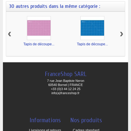
30 autres produits dans la même catégorie :
‹
›
Tapis de découpe...
Tapis de découpe...
FranceShop SARL
7 rue Jean Baptiste Neron
60540 Bornel | FRANCE
+33 (0)3 44 12 24 25
info(a)franceshop.fr
Informations
Nos produits
Livraisons et retours
Cadres standard